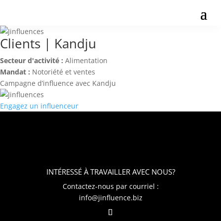
Clients
| Kandju
Secteur d'activité :
Alimentation
Mandat :
Notoriété et ventes
Campagne d’influence avec Kandju
Engagez
un influenceur
INTÉRESSÉ À TRAVAILLER AVEC NOUS?​
Contactez-nous par courriel :
info@jinfluence.biz